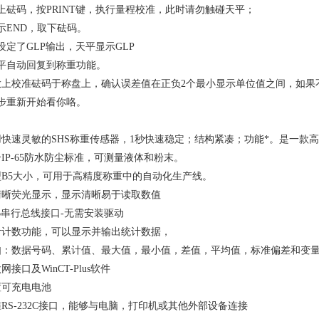
上砝码，按
PRINT
键，执行量程校准，此时请勿触碰天平；
示
END
，取下砝码。
设定了
GLP
输出，天平显示
GLP
平自动回复到称重功能。
放上校准砝码于称盘上，确认误差值在正负
2
个最小显示单位值之间，如果
步重新开始看你咯。
用快速灵敏的SHS称重传感器，1秒快速稳定；结构紧凑；功能*。
是一款高
合
IP-65
防水防尘标准，可测量液体和粉末。
型
B5
大小，可用于高精度称重中的自动化生产线。
清晰荧光显示，显示清晰易于读取数值
B
串行总线接口
-
无需安装驱动
计计数功能，可以显示并输出统计数据，
如：数据号码、累计值、最大值，最小值，差值，平均值，标准偏差和变
太网接口及
WinCT-Plus
软件
置可充电电池
准
RS-232C
接口，能够与电脑，打印机或其他外部设备连接