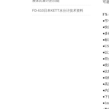
液体比重计的功能
可
FD-610日本KETT水分计技术资料
FX
●
节
●
快
●
多
●
标
●U
●
以
●
符
●
统
●
比
●
动
●
高
●
内
●
下
●1m