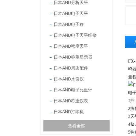
日本AND分析天平
日本AND电子天平
日本AND电子秤
日本AND电子天平维修
日本AND密度天平
日本AND称重显示器
FX
日本AND周边配件
鸣
量
日本AND水份仪
日本AND电子比重计
电
日本AND称重仪表
1
插
2
按
日本AND打印机
3
天
4
修
查看全部
5
称