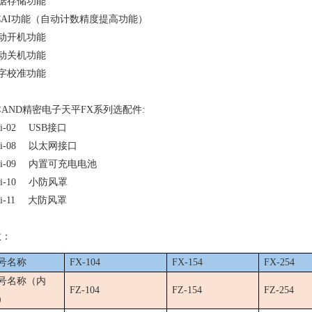
据存储功能
AI
功能（自动计数精度提高功能）
动开机功能
动关机功能
字校准功能
本
AND
精密电子天平
FX
系列选配件
:
i-02
USB
接口
i-08
以太网接口
i-09
内置可充电电池
i-10
小防风罩
i-11
大防风罩
数：
号名称
FX-104
FX-154
FX-254
号名称（内
FZ-104
FZ-154
FZ-254
）