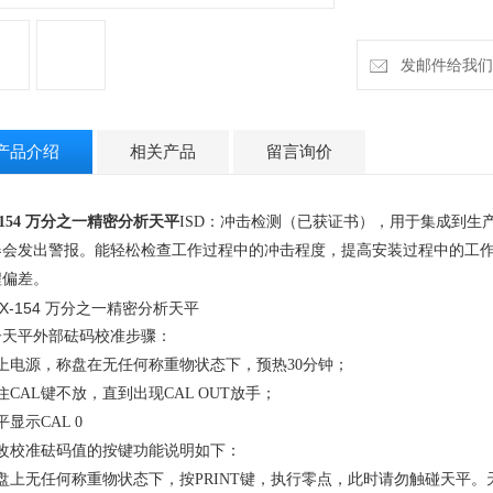
发邮件给我们：h
产品介绍
相关产品
留言询价
-154 万分之一精密分析天平
ISD
：冲击检测（已获证书），用于集成到生
器会发出警报。能轻松检查工作过程中的冲击程度，提高安装过程中的工
程偏差。
子天平外部砝码校准步骤：
上电源，称盘在无任何称重物状态下，预热
30
分钟；
住
CAL
键不放，直到出现
CAL OUT
放手；
平显示
CAL 0
改校准砝码值的按键功能说明如下：
盘上无任何称重物状态下，按
PRINT
键，执行零点，此时请勿触碰天平。