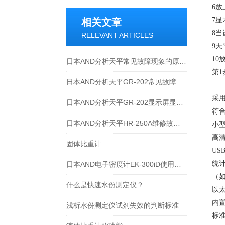
6
放
7
显
相关文章
8
当
RELEVANT ARTICLES
9
天
10
日本AND分析天平常见故障现象的原因和解决方法
第
1
日本AND分析天平GR-202常见故障及维修方法
采
日本AND分析天平GR-202显示屏显示不全或不显示
符
日本AND分析天平HR-250A维修故障点
小
高
固体比重计
US
统
日本AND电子密度计EK-300iD使用方法
（
什么是快速水份测定仪？
以
内
浅析水份测定仪试剂失效的判断标准
标