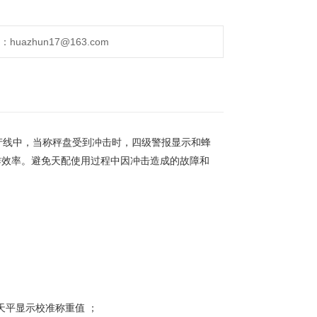
uazhun17@163.com
产线中，当称秤盘受到冲击时，四级警报显示和蜂
作效率。避免天配使用过程中因冲击造成的故障和
天平显示校准称重值 ；