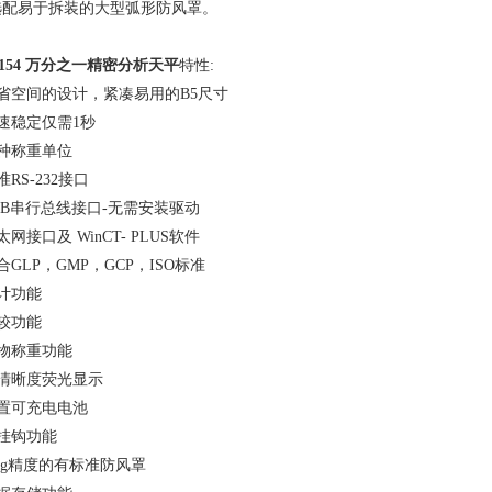
选配易于拆装的大型弧形防风罩。
-154 万分之一精密分析天平
特性
:
省空间的设计，紧凑易用的
B5
尺寸
速稳定仅需
1
秒
种称重单位
准
RS-232
接口
SB
串行总线接口
-
无需安装驱动
太网接口及
WinCT- PLUS
软件
合
GLP
，
GMP
，
GCP
，
ISO
标准
计功能
较功能
物称重功能
清晰度荧光显示
置可充电电池
挂钩功能
g
精度的有标准防风罩