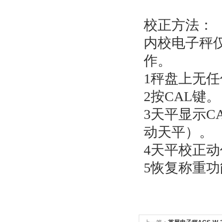
校正方法：
内校电子秤
作。
1
秤盘上无任
2
按
CAL
键。
3
天平显示
CA
动天平）。
4
天平校正动
5
恢复称重功