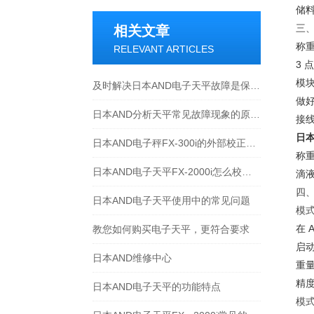
储料
三
相关文章
称
RELEVANT ARTICLES
3 
模
及时解决日本AND电子天平故障是保障测量准确的关键
做好
日本AND分析天平常见故障现象的原因和解决方法
接
日本
日本AND电子秤FX-300i的外部校正方法
称重
日本AND电子天平FX-2000i怎么校正？
滴
四
日本AND电子天平使用中的常见问题
模式
在 
教您如何购买电子天平，更符合要求
启
日本AND维修中心
重量
精度
日本AND电子天平的功能特点
模