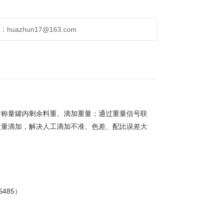
uazhun17@163.com
时称量罐内剩余料重、滴加重量；通过重量信号联
定量滴加
，解决人工滴加不准、色差、配比误差大
S485）