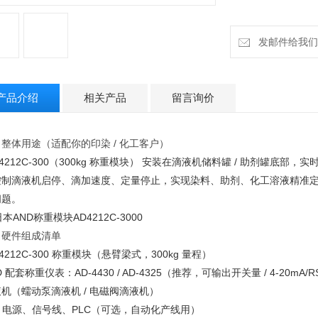
发邮件给我们：h
产品介绍
相关产品
留言询价
整体用途（适配你的印染 / 化工客户）
‑4212C‑300（300kg 称重模块）
安装在
滴液机储料罐 / 助剂罐底部
，实
控制滴液机
启停、滴加速度、定量停止
，实现
染料、助剂、化工溶液精准
问题。
、硬件组成清单
‑4212C‑300 称重模块（悬臂梁式，300kg 量程）
D 配套称重仪表：
AD‑4430 / AD‑4325
（推荐，可输出开关量 / 4‑20mA/R
机（蠕动泵滴液机 / 电磁阀滴液机）
V 电源、信号线、PLC（可选，自动化产线用）