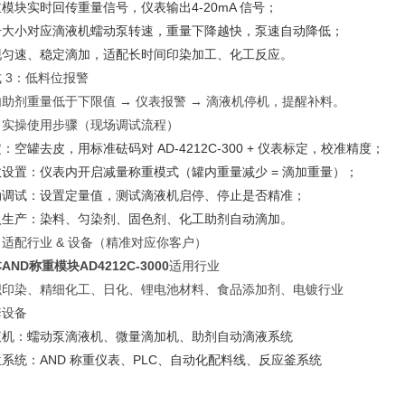
重模块实时回传重量信号，仪表输出
4‑20mA 信号
；
号大小对应滴液机
蠕动泵转速
，重量下降越快，泵速自动降低；
现
匀速、稳定滴加
，适配长时间印染加工、化工反应。
 3：低料位报警
助剂重量低于下限值 → 仪表报警 → 滴液机停机，提醒补料。
、实操使用步骤（现场调试流程）
定
：空罐去皮，用标准砝码对 AD‑4212C‑300 + 仪表标定，校准精度；
数设置
：仪表内开启
减量称重模式
（罐内重量减少 = 滴加重量）；
动调试
：设置定量值，测试滴液机启停、停止是否精准；
入生产
：染料、匀染剂、固色剂、化工助剂自动滴加。
适配行业 & 设备（精准对应你客户）
AND称重模块AD4212C-3000
适用行业
织印染、精细化工、日化、锂电池材料、食品添加剂、电镀行业
套设备
液机：
蠕动泵滴液机、微量滴加机、助剂自动滴液系统
系统：AND 称重仪表、PLC、自动化配料线、反应釜系统