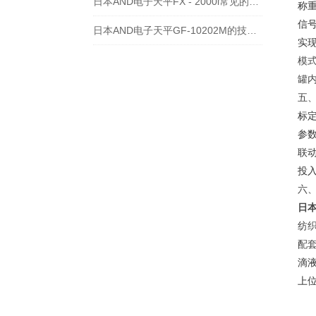
日本AND电子天平FX - 2000i常见的维修故障及处理方法
称
信
日本AND电子天平GF-10202M的技术文章
实
模式
罐内
五
标
参
联
投
六、
日本
纺
配
滴
上位