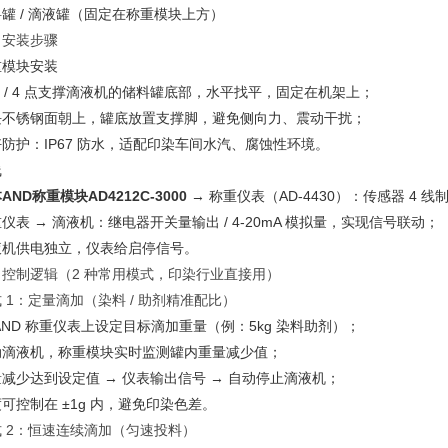
罐 / 滴液罐（固定在称重模块上方）
、安装步骤
重模块安装
点 / 4 点支撑滴液机的
储料罐底部
，水平找平，固定在机架上；
块不锈钢面朝上，罐底放置支撑脚，避免侧向力、震动干扰；
防护：IP67 防水，适配印染车间水汽、腐蚀性环境。
线
AND称重模块AD4212C-3000
→ 称重仪表（AD‑4430）：传感器 4 线
仪表 → 滴液机：
继电器开关量输出 / 4‑20mA 模拟量
，实现信号联动；
液机供电独立，仪表给启停信号。
、控制逻辑（2 种常用模式，印染行业直接用）
 1：定量滴加（染料 / 助剂精准配比）
AND 称重仪表上
设定目标滴加重量
（例：5kg 染料助剂）；
动滴液机，称重模块实时监测
罐内重量减少值
；
减少达到设定值 → 仪表输出信号 →
自动停止滴液机
；
可控制在 ±1g 内，避免印染色差。
式 2：恒速连续滴加（匀速投料）