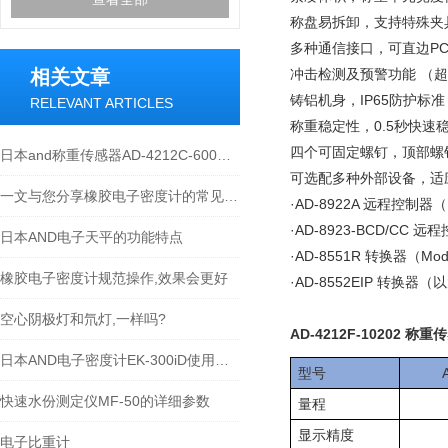
称盘易拆卸，支持特殊夹
多种通信接口，可直边
PC
相关文章
冲击检测及预警功能 （
铸铝机身，
IP65
防护标准
RELEVANT ARTICLES
称重稳定性，
0.5
秒快速
四个可固定螺钉，顶部螺
日本and称重传感器AD-4212C-600维修故障显示E
可选配多种外部设备，适
一文与您分享橡胶电子密度计的常见问题相应解决方法
·AD-8922A
远程控制器（
·AD-8923-BCD/CC
远程
日本AND电子天平的功能特点
·AD-8551R
转换器（
Mod
橡胶电子密度计规范操作,效果会更好
·AD-8552EIP
转换器（以
空心阴极灯和氘灯,一样吗?
AD‑4212F‑10202 称重
日本AND电子密度计EK-300iD使用方法
型号
快速水份测定仪MF-50的详细参数
量程
显示精度
电子比重计