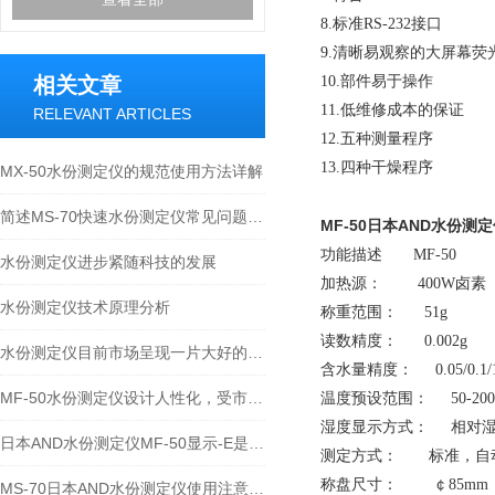
8.标准RS-232接口
9.清晰易观察的大屏幕荧
相关文章
10.部件易于操作
11.低维修成本的保证
RELEVANT ARTICLES
12.五种测量程序
13.四种干燥程序
MX-50水份测定仪的规范使用方法详解
简述MS-70快速水份测定仪常见问题的科学诊断与应对策略
MF-50
日本AND水份测定
功能描述 MF-50
水份测定仪进步紧随科技的发展
加热源： 400W卤素
水份测定仪技术原理分析
称重范围： 51g
读数精度： 0.002g
水份测定仪目前市场呈现一片大好的形势
含水量精度： 0.05/0.1/
MF-50水份测定仪设计人性化，受市场大范围关注
温度预设范围： 50-20
湿度显示方式： 相对湿
日本AND水份测定仪MF-50显示-E是什么故障？
测定方式： 标准，自
称盘尺寸： ￠85mm
MS-70日本AND水份测定仪使用注意事项