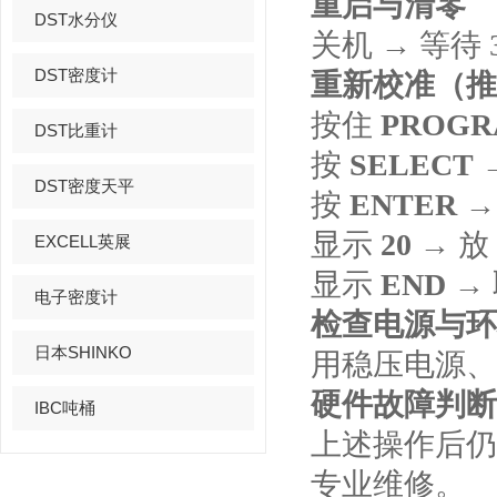
重启与清零
DST水分仪
关机 → 等待 
DST密度计
重新校准（推
按住
PROGR
DST比重计
按
SELECT
DST密度天平
按
ENTER
→
显示
20
→ 放
EXCELL英展
显示
END
→
电子密度计
检查电源与环
日本SHINKO
用稳压电源、
硬件故障判断
IBC吨桶
上述操作后
专业维修。