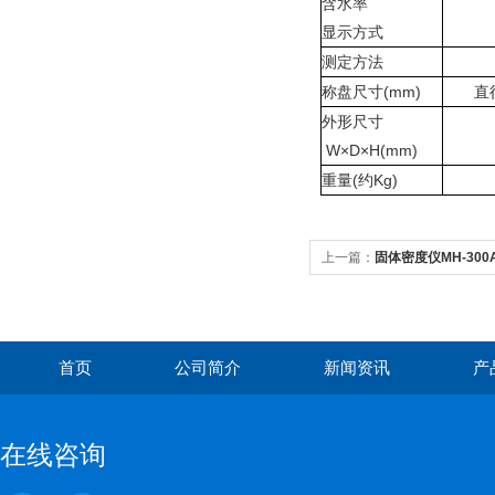
含水率
显示方式
测定方法
称盘尺寸
(mm)
直
外形尺寸
W
×
D
×
H(mm)
重量
(
约
Kg)
上一篇：
固体密度仪MH-300
首页
公司简介
新闻资讯
产
在线咨询