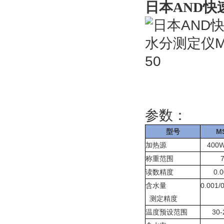
日本AND快
参数：
型号
M
加热源
400
称重范围
读数精度
0.
含水量
0.001/
测定精度
温度预设范围
30-