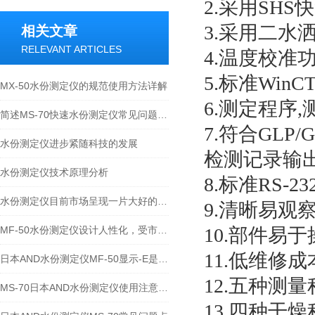
2.
采用
SHS
快
3.
采用二水
相关文章
RELEVANT ARTICLES
4.
温度校准
5.
标准
WinCT
MX-50水份测定仪的规范使用方法详解
6.
测定程序
,
简述MS-70快速水份测定仪常见问题的科学诊断与应对策略
7.
符合
GLP/G
水份测定仪进步紧随科技的发展
检测记录输
水份测定仪技术原理分析
8.
标准
RS-23
水份测定仪目前市场呈现一片大好的形势
9.
清晰易观
MF-50水份测定仪设计人性化，受市场大范围关注
10.
部件易于
11.
低维修成
日本AND水份测定仪MF-50显示-E是什么故障？
12.
五种测量
MS-70日本AND水份测定仪使用注意事项
13.
四种干燥