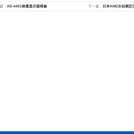
篇：
AD-4401称重显示器维修
下一篇：
日本AND水份测定仪