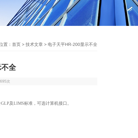
位置：
首页
>
技术文章
> 电子天平HR-200显示不全
示不全
695次
LP及LIMS标准，可选计算机接口。